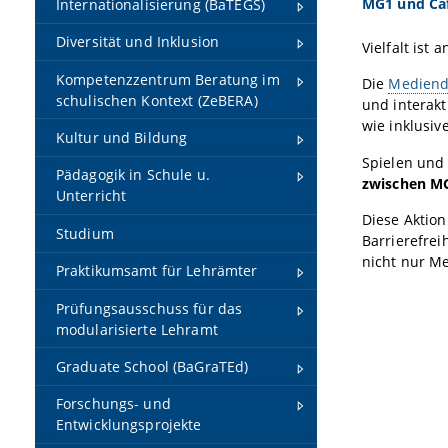
MG1 und Caf
Internationalisierung (BaTEGS)
Diversität und Inklusion
Vielfalt ist
Kompetenzzentrum Beratung im
Die
Mediendi
schulischen Kontext (ZeBERA)
und interak
wie inklusi
Kultur und Bildung
Spielen und
Pädagogik in Schule u.
zwischen MG
Unterricht
Diese Aktion
Studium
Barrierefrei
nicht nur Me
Praktikumsamt für Lehrämter
Prüfungsausschuss für das
modularisierte Lehramt
Graduate School (BaGraTEd)
Forschungs- und
Entwicklungsprojekte