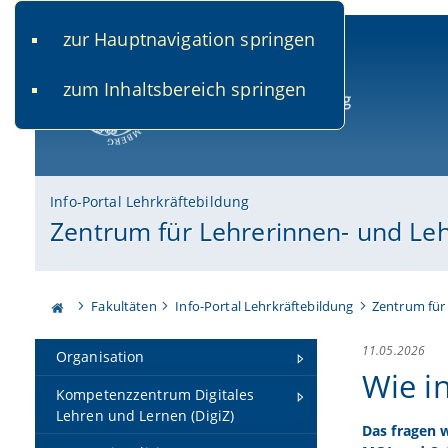
zur Hauptnavigation springen
www.uni-bamberg.de
univis.uni-bamberg.de
fis.u
zum Inhaltsbereich springen
Universität Bamberg
Info-Portal Lehrkräftebildung
Zentrum für Lehrerinnen- und Le
Fakultäten
Info-Portal Lehrkräftebildung
Zentrum für
11.05.2026
Organisation
Wie i
Kompetenzzentrum Digitales
Lehren und Lernen (DigiZ)
Das fragen 