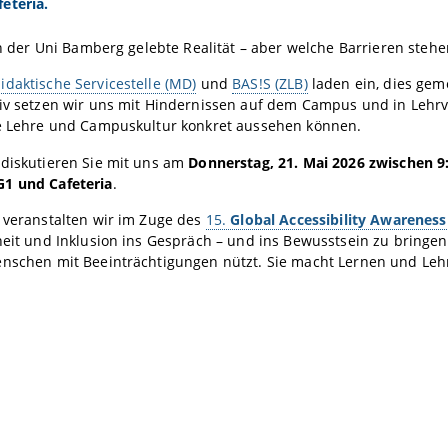
eteria.
 an der Uni Bamberg gelebte Realität – aber welche Barrieren steh
daktische Servicestelle (MD)
und
BAS!S (ZLB)
laden ein, dies gem
tiv setzen wir uns mit Hindernissen auf dem Campus und in Leh
ve Lehre und Campuskultur konkret aussehen können.
 diskutieren Sie mit uns am
Donnerstag, 21. Mai 2026 zwischen 9
1 und Cafeteria
.
 veranstalten wir im Zuge des
15.
Global Accessibility Awarenes
heit und Inklusion ins Gespräch – und ins Bewusstsein zu bringen.
nschen mit Beeinträchtigungen nützt. Sie macht Lernen und Lehr