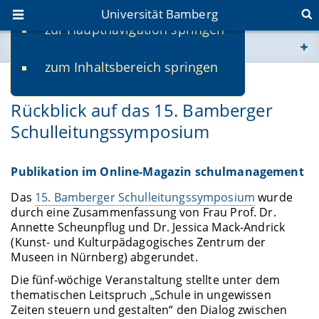
Universität Bamberg
zur Hauptnavigation springen
Sie befinden sich hier:
zum Inhaltsbereich springen
www.uni-bamberg.de
11.01.2022
Rückblick auf das 15. Bamberger
univis.uni-bamberg.de
Schulleitungssymposium
fis.uni-bamberg.de
Publikation im Online-Magazin schulmanagement
Das
15. Bamberger Schulleitungssymposium
wurde
durch eine Zusammenfassung von Frau Prof. Dr.
Annette Scheunpflug und Dr. Jessica Mack-Andrick
(Kunst- und Kulturpädagogisches Zentrum der
Museen in Nürnberg) abgerundet.
Die fünf-wöchige Veranstaltung stellte unter dem
thematischen Leitspruch „Schule in ungewissen
Zeiten steuern und gestalten“ den Dialog zwischen