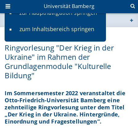
Universität Bamberg
zur Hauptnavigation springen
Sie befinden sich hier:
zum Inhaltsbereich springen
www.uni-bamberg.de
03.06.2022
Ringvorlesung "Der Krieg in der
univis.uni-bamberg.de
Ukraine" im Rahmen der
Grundlagenmodule "Kulturelle
fis.uni-bamberg.de
Bildung"
Im Sommersemester 2022 veranstaltet die
Otto-Friedrich-Universität Bamberg eine
zehnteilige Ringvorlesung unter dem Titel
„Der Krieg in der Ukraine. Hintergründe,
Einordnung und Fragestellungen“.