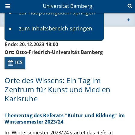
Universität Bamberg
zur Hauptnavigation springen
Sie befinden sich hier:
zum Inhaltsbereich springen
www.uni-bamberg.de
Beginn: 20.12.2023 13:00
Ende: 20.12.2023 18:00
univis.uni-bamberg.de
Ort: Otto-Friedrich-Universität Bamberg
ICS
fis.uni-bamberg.de
Orte des Wissens: Ein Tag im
Zentrum für Kunst und Medien
Karlsruhe
Thementag des Referats "Kultur und Bildung" im
Wintersemester 2023/24
Im Wintersemester 2023/24 startet das Referat