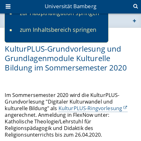
Universität Bamberg
zur Hauptnavigation springen
Sie befinden sich hier:
zum Inhaltsbereich springen
www.uni-bamberg.de
15.04.2020
KulturPLUS-Grundvorlesung und
univis.uni-bamberg.de
Grundlagenmodule Kulturelle
Bildung im Sommersemester 2020
fis.uni-bamberg.de
Im Sommersemester 2020 wird die KulturPLUS-
Grundvorlesung "Digitaler Kulturwandel und
kulturelle Bildung" als
KulturPLUS-Ringvorlesung
angerechnet. Anmeldung in FlexNow unter:
Katholische Theologie/Lehrstuhl für
Religionspädagogik und Didaktik des
Religionsunterrichts bis zum 26.04.2020.