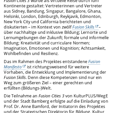
Fusion Cities 3
wurde als virtuelle Reise durch fünf
Kontinente gestaltet: Vertreterinnen und Vertreter
aus Sidney, Bandung, Singapur, Bangalore, Ghana,
Helsinki, London, Edinburgh, Reykjavik, Edmonton,
New York City und California berichteten und
diskutierten – im Kontext von zwölf
Fusion Skills
–
über nachhaltige und inklusive Bildung; Lernorte und
Lernumgebungen der Zukunft; formale und informelle
Bildung; Kreativität und curriculare Normen;
Imagination, Emotionen und Kognition; Achtsamkeit,
Wohlbefinden und Resilienz.
Das im Rahmen des Projektes entstandene
Fusion
Manifesto
ist richtungsweisend für weitere
Vorhaben, die Entwicklung und Implementierung der
Fusion Skills
. Denn diese Kompetenzen sind nur ein
Weg zum größeren Ziel – einer gerechten und
erfüllten (Bildungs-)Welt.
Die Teilnahme an
Fusion Cities 3
von KulturPLUS/WegE
und der Stadt Bamberg erfolgte auf die Einladung von
Prof. Dr. Anne Bamford, der Initiatorin des Projektes
und der Strategischen Direktorin für Bildung, Kultur