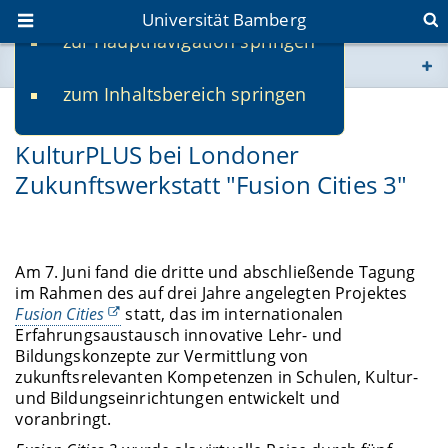
Universität Bamberg
zur Hauptnavigation springen
Sie befinden sich hier:
zum Inhaltsbereich springen
www.uni-bamberg.de
12.06.2021
KulturPLUS bei Londoner
univis.uni-bamberg.de
Zukunftswerkstatt "Fusion Cities 3"
fis.uni-bamberg.de
Am 7. Juni fand die dritte und abschließende Tagung
im Rahmen des auf drei Jahre angelegten Projektes
Fusion Cities
statt, das im internationalen
Erfahrungsaustausch innovative Lehr- und
Bildungskonzepte zur Vermittlung von
zukunftsrelevanten Kompetenzen in Schulen, Kultur-
und Bildungseinrichtungen entwickelt und
voranbringt.