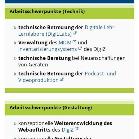
Arbeitsschwerpunkte (Technik)
technische Betreuung
der
Digitale Lehr-
Lernlabore (DigiLLabs)
Verwaltung
des
MDM
und
Inventarisierungsystems
des DigiZ
technische Beratung
bei Neuanschaffungen
von Geräten
technische Betreuung
der
Podcast- und
Videoproduktion
Arbeitsschwerpunkte (Gestaltung)
konzeptionelle
Weiterentwicklung des
Webauftritts
des
DigiZ
konzeptionelle
Gestaltung
der