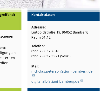
greifend)
Kontaktdaten
Adresse
:
Luitpoldstraße 19, 96052 Bamberg
ezogenen
Raum 01.12
Telefon
:
en):
0951 / 863 - 2618
ligung an
0951 / 863 - 3921 (Sekr.)
m Lernen
edien
Mail
:
nicholas.peterson(at)uni-bamberg.de
digital.zlb(at)uni-bamberg.de