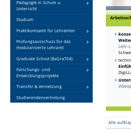
Pädagogik in Schule u.
Unterricht
Christoph Lilg
Arbeitssc
Studium
Praktikumsamt für Lehrämter
konze
Weite
Prüfungsausschuss für das
Lehr-L
modularisierte Lehramt
Schwe
Graduate School (BaGraTEd)
techn
Einfüh
Forschungs- und
DigiL
Entwicklungsprojekte
Unter
Video
Transfer & Vernetzung
Studierendenvertretung
Alle aufkl