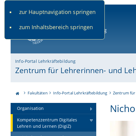
zur Hauptnavigation springen
www.uni-bamberg.de
univis.uni-bamberg.de
fis.u
zum Inhaltsbereich springen
Universität Bamberg
Info-Portal Lehrkräftebildung
Zentrum für Lehrerinnen- und Le
Fakultäten
Info-Portal Lehrkräftebildung
Zentrum für
Nicho
Organisation
Kompetenzzentrum Digitales
Lehren und Lernen (DigiZ)