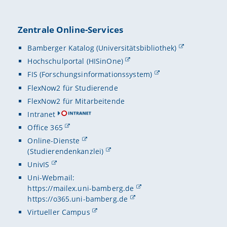
Lehrer
10/2023
- 
Peterson, 
Friedrich
Englisch
Zentrale Online-Services
Bärnreuthe
QUADIS-Sym
Englis
04/2019 -
Bamberger Katalog (Universitätsbibliothek)
English
Peterson, 
10/2018 -
Hochschulportal (HISinOne)
World E
Thementag:
Friedrich
FIS (Forschungsinformationssystem)
Englis
Peterson, 
FlexNow2 für Studierende
04/2018 -
English
DiKuLe-Sy
Sprac
FlexNow2 für Mitarbeitende
Intranet
Allgemei
seit 02/20
Office 365
Worksh
Method
09/2014 -
Online-Dienste
2026 (June
(Studierendenkanzlei)
Englisch
Umsetzung:
UnivIS
Abschlü
TEFL In
2026 (May 
Uni-Webmail:
Differe
2018
: Mas
BaKuLe (U
https://mailex.uni-bamberg.de
https://o365.uni-bamberg.de
Interdis
2011
: Bac
2025 (Nov
Virtueller Campus
Didaktisch
DiKlusi