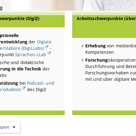
e
hwerpunkte (DigiZ)
Arbeitsschwerpunkte (über
ptionelle
rentwicklung
der
Digiale
Erhebung
von medienb
ernlabore (DigiLLabs)
-
Kompetenzen
rpunkt
Sprachen-LLab
Forschung
(skooperation
ische und didaktische
Durchführung und Betei
rung in die Technik
der
Forschungsvorhaben zu
Labs
mit und über digitale M
stützung
bei
Podcast- und
produktion
des DigiZ
appen