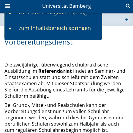
Universität Bamberg
zur Hauptnavigation springen
Sie befinden sich hier:
zum Inhaltsbereich springen
www.uni-bamberg.de
Referendariat und
Vorbereitungsdienst
univis.uni-bamberg.de
fis.uni-bamberg.de
Die zweijährige, überwiegend schulpraktische
Ausbildung im
Referendariat
findet an Seminar- und
Einsatzschulen statt und schließt mit dem Zweiten
Staatsexamen ab. Mit dieser Staatsprüfung werden
Sie für die Ausübung eines Lehramts für die jeweilige
Schulform befähigt.
Bei Grund-, Mittel- und Realschulen kann der
Vorbereitungsdienst nur zum vollen Schuljahr
begonnen werden, während dies bei Gymnasien und
beruflichen Schulen sowohl zum Halbjahr als auch
zum regulären Schuljahresbeginn möglich ist.