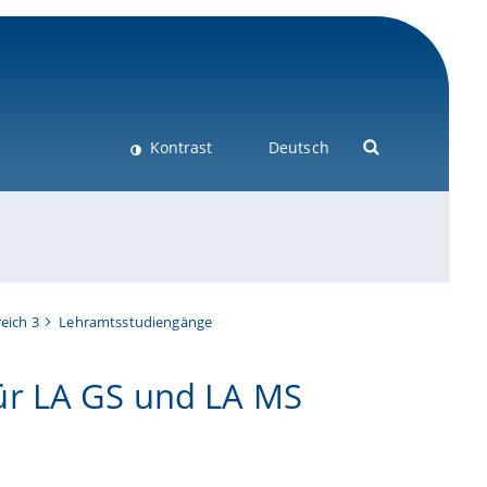
Kontrast
Deutsch
reich 3
Lehramtsstudiengänge
ür LA GS und LA MS