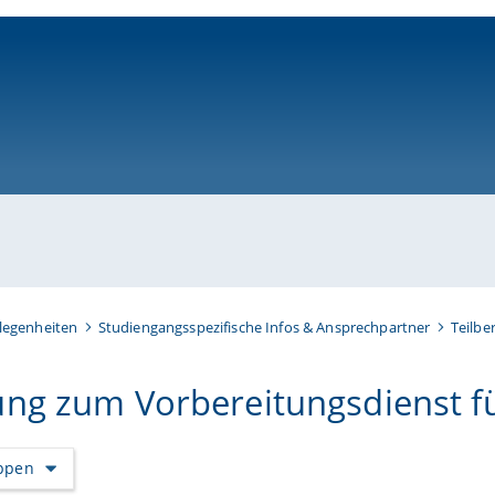
ni-bamberg.de
legenheiten
Studiengangsspezifische Infos & Ansprechpartner
Teilbe
ng zum Vorbereitungsdienst f
appen