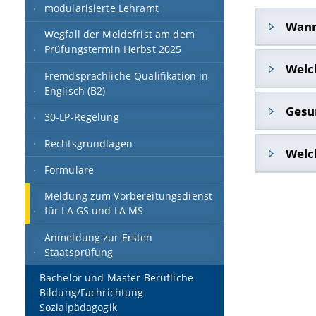
modularisierte Lehramt
Wann
Wegfall der Meldefrist am dem
Prüfungstermin Herbst 2025
Anmeldeze
Welc
Fremdsprachliche Qualifikation in
Die Anmel
Englisch (B2)
Für Abs
Gesu
1. Onlin
30-LP-Regelung
Wählen Si
Rechtsgrundlagen
...dürfen 
Welc
finden Si
Folgende 
Formulare
...Führun
2. Einrei
- Untersc
Ein Nachre
Meldung zum Vorbereitungsdienst
...Gesund
im Prüfu
- Ausführ
für LA GS und LA MS
- Zeugnis
ggf. über 
(oder für
Anmeldung zur Ersten
Kultus)
- Vorläufi
- Ein Pas
Staatsprüfung
Abschrift
Aufnahm
unterschr
Bachelor und Master Berufliche
Die vorläu
- Vom Bew
zusamme
Bildung/Fachrichtung
Die Ausfer
Sozialpädagogik
- Ausgefü
die jewei