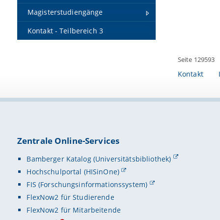
Magisterstudiengänge
- Amtlich
Bitte übe
Behörden 
Kontakt - Teilbereich 3
- Ggf. Nac
Nicht ane
- Eine un
Rechtsanw
Seite 129593
BZRG) OE 
Ausstellun
Kontakt
- Ggf. Ge
- Ggf. Pr
Persönli
Abschrift/
Terminab
- Ggf. Na
oder
Zentrale Online-Services
Nachweis 
abgegebe
Versand
Bamberger Katalog (Universitätsbibliothek)
Hochschulportal (HISinOne)
Folgende 
an das P
FIS (Forschungsinformationssystem)
- Zeugnis
Adress
FlexNow2 für Studierende
Das Ausst
FlexNow2 für Mitarbeitende
Otto-Frie