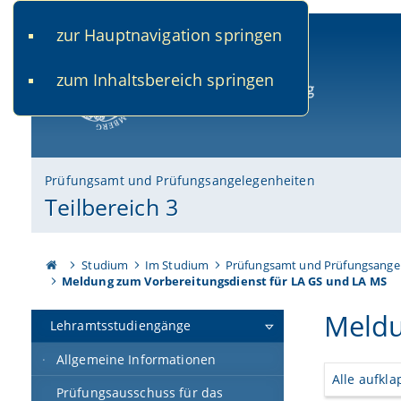
zur Hauptnavigation springen
www.uni-bamberg.de
univis.uni-bamberg.de
fis.u
zum Inhaltsbereich springen
Universität Bamberg
Prüfungsamt und Prüfungsangelegenheiten
Teilbereich 3
Studium
Im Studium
Prüfungsamt und Prüfungsange
Meldung zum Vorbereitungsdienst für LA GS und LA MS
Meldu
Lehramtsstudiengänge
Allgemeine Informationen
Alle aufkl
Prüfungsausschuss für das