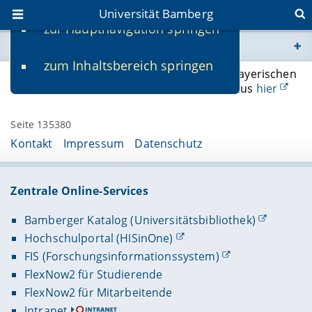
Universität Bamberg
zur Hauptnavigation springen
Sie befinden sich hier:
zum Inhaltsbereich springen
www.uni-bamberg.de
Bitte beachten Sie die Informationen des Bayerischen
Staatsministeriums für Unterricht und Kultus
hier
univis.uni-bamberg.de
Seite 135380
Kontakt
Impressum
Datenschutz
fis.uni-bamberg.de
Zentrale Online-Services
Bamberger Katalog (Universitätsbibliothek)
Hochschulportal (HISinOne)
FIS (Forschungsinformationssystem)
FlexNow2 für Studierende
FlexNow2 für Mitarbeitende
Intranet