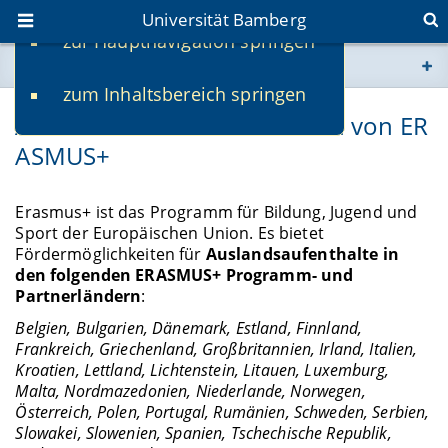
Universität Bamberg
zur Hauptnavigation springen
Sie befinden sich hier:
zum Inhaltsbereich springen
www.uni-bamberg.de
Auslandsstudium im Rahmen von ER
ASMUS+
univis.uni-bamberg.de
fis.uni-bamberg.de
Erasmus+ ist das Programm für Bildung, Jugend und
Sport der Europäischen Union. Es bietet
Fördermöglichkeiten für
Auslandsaufenthalte in
den folgenden ERASMUS+ Programm- und
Partnerländern
:
Belgien, Bulgarien, Dänemark, Estland, Finnland,
Frankreich, Griechenland, Großbritannien, Irland, Italien,
Kroatien, Lettland, Lichtenstein, Litauen, Luxemburg,
Malta, Nordmazedonien, Niederlande, Norwegen,
Österreich, Polen, Portugal, Rumänien, Schweden, Serbien,
Slowakei, Slowenien, Spanien, Tschechische Republik,