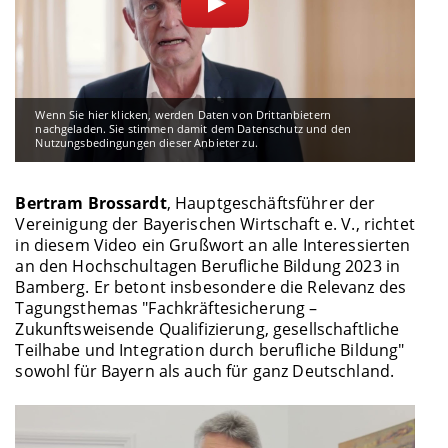
Bildungswege einschlagen (u. a. Wolter & Kerst
2015, Mottweiler & Annen 2022). Somit sind
Erosionstendenzen am oberen Rand des dualen
Ausbildungssystems dergestalt festzustellen
(Euler 2014), dass junge Menschen nach der
Wenn Sie hier klicken, werden Daten von Drittanbietern
Schule entweder direkt ein Studium aufnehmen
nachgeladen. Sie stimmen damit dem Datenschutz und den
oder im Anschluss an eine Ausbildung den
Nutzungsbedingungen dieser Anbieter zu.
akademischen Weg wählen. Duale Studiengänge
gewinnen an Attraktivität und etablieren sich
Bertram Brossardt
, Hauptgeschäftsführer der
zunehmend im Hochschulbereich. In diesem
Vereinigung der Bayerischen Wirtschaft e. V., richtet
Zusammenhang stellt sich die Frage, welcher
in diesem Video ein Grußwort an alle Interessierten
Typus von Fachkräften zukünftig vermehrt in
an den Hochschultagen Berufliche Bildung 2023 in
Betriebe sowie Organisationen einmünden wird
Bamberg. Er betont insbesondere die Relevanz des
und ob es hier eher eine Komplementarität oder
Tagungsthemas "Fachkräftesicherung –
eine Konkurrenz von Qualifikationsniveaus der
Zukunftsweisende Qualifizierung, gesellschaftliche
Fachkräfte geben wird.
Teilhabe und Integration durch berufliche Bildung"
sowohl für Bayern als auch für ganz Deutschland.