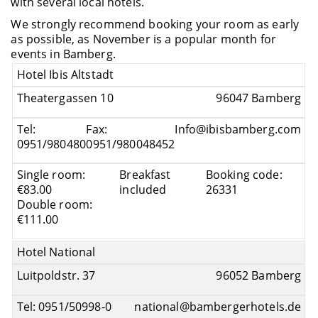
with several local hotels.
We strongly recommend booking your room as early
as possible, as November is a popular month for
events in Bamberg.
Hotel Ibis Altstadt
Theatergassen 10
96047 Bamberg
Tel:
Fax:
Info@ibisbamberg.com
0951/980480
0951/980048452
Single room:
Breakfast
Booking code:
€83.00
included
26331
Double room:
€111.00
Hotel National
Luitpoldstr. 37
96052 Bamberg
Tel: 0951/50998-0
national@bambergerhotels.de