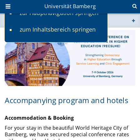
Universität Bamberg
zur Hauptnavigation springen
Sie befinden sich hier:
zum Inhaltsbereich springen
www.uni-bamberg.de
univis.uni-bamberg.de
fis.uni-bamberg.de
Accompanying program and hotels
Accommodation & Booking
For your stay in the beautiful World Heritage City of
Bamberg, we have secured special conference rates