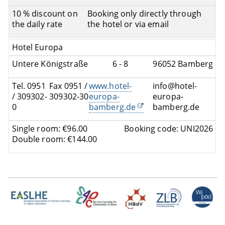
10 % discount on
Booking only directly through
the daily rate
the hotel or via email
Hotel Europa
Untere Königstraße
6 - 8
96052 Bamberg
Tel. 0951
Fax 0951 /
www.hotel-
info@hotel-
/ 309302-
309302-30
europa-
europa-
0
bamberg.de
bamberg.de
Single room: €96.00
Booking code: UNI2026
Double room: €144.00