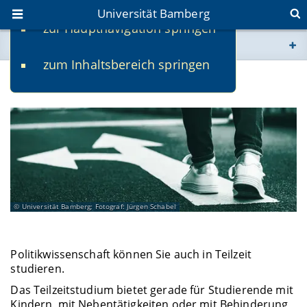
Universität Bamberg
zur Hauptnavigation springen
Sie befinden sich hier:
zum Inhaltsbereich springen
www.uni-bamberg.de
Teilzeitstudium
univis.uni-bamberg.de
fis.uni-bamberg.de
Universität Bamberg; Fotograf: Jürgen Schabel
Politikwissenschaft können Sie auch in Teilzeit
studieren.
Das Teilzeitstudium bietet gerade für Studierende mit
Kindern, mit Nebentätigkeiten oder mit Behinderung