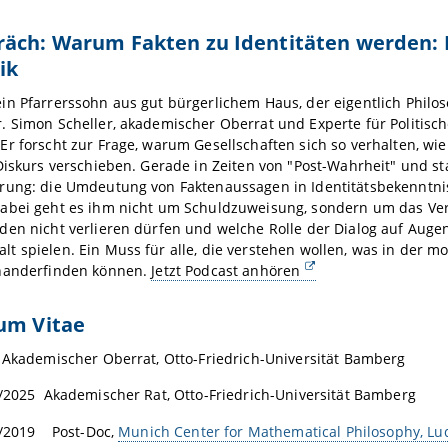
äch: Warum Fakten zu Identitäten werden: Dr
tik
n Pfarrerssohn aus gut bürgerlichem Haus, der eigentlich Philosop
. Simon Scheller, akademischer Oberrat und Experte für Politis
r forscht zur Frage, warum Gesellschaften sich so verhalten, wie 
Diskurs verschieben. Gerade in Zeiten von "Post-Wahrheit" und sta
rung: die Umdeutung von Faktenaussagen in Identitätsbekenntni
abei geht es ihm nicht um Schuldzuweisung, sondern um das Vers
den nicht verlieren dürfen und welche Rolle der Dialog auf Auge
 spielen. Ein Muss für alle, die verstehen wollen, was in der m
nanderfinden können.
Jetzt Podcast anhören
um Vitae
 Akademischer Oberrat, Otto-Friedrich-Universität Bamberg
/2025 Akademischer Rat, Otto-Friedrich-Universität Bamberg
9/2019 Post-Doc,
Munich Center for Mathematical Philosophy, L