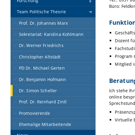
Forschung
Büro: Feldki
Team Politische Theorie
Funktio
Prof. Dr. Johannes Marx
Geschäfts
Sekretariat: Karolina Kohlmann
Dozent fü
Dr. Werner Friedrichs
Fachstudi
Program C
Christopher Altstädt
Mitglied 
PD Dr. Michael Gerten
Beratun
Dr. Benjamin Hofmann
Dr. Simon Scheller
Ich stehe Ih
online bespr
Prof. Dr. Reinhard Zintl
Sprechstunde
Präsenzs
Promovierende
Virtuelle
Ehemalige Mitarbeitende