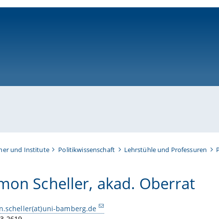
ni-bamberg.de
her und Institute
Politikwissenschaft
Lehrstühle und Professuren
P
imon Scheller, akad. Oberrat
n.scheller(at)uni-bamberg.de
63-2619