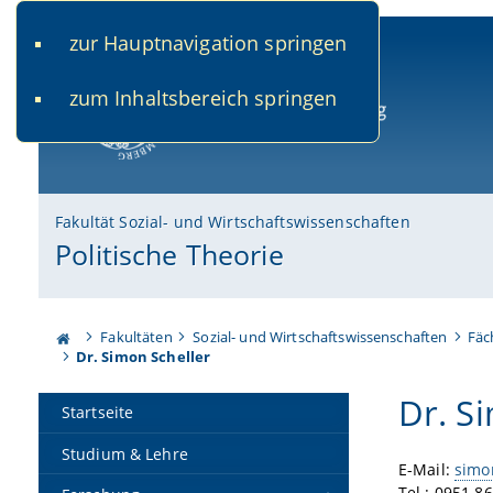
zur Hauptnavigation springen
www.uni-bamberg.de
univis.uni-bamberg.de
fis.u
zum Inhaltsbereich springen
Universität Bamberg
Fakultät Sozial- und Wirtschaftswissenschaften
Politische Theorie
Fakultäten
Sozial- und Wirtschaftswissenschaften
Fäc
Dr. Simon Scheller
Dr. S
Startseite
Studium & Lehre
E-Mail:
simo
Tel.: 0951 8