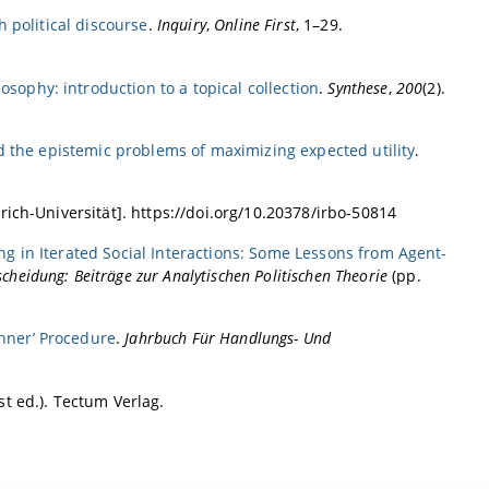
h political discourse
.
Inquiry
,
Online First
, 1–29.
sophy: introduction to a topical collection
.
Synthese
,
200
(2).
nd the epistemic problems of maximizing expected utility
.
rich-Universität]. https://doi.org/10.20378/irbo-50814
g in Iterated Social Interactions: Some Lessons from Agent-
cheidung: Beiträge zur Analytischen Politischen Theorie
(pp.
inner’ Procedure
.
Jahrbuch Für Handlungs- Und
st ed.). Tectum Verlag.