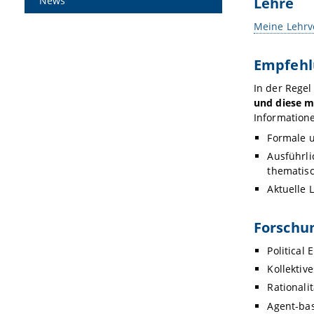
Lehre
News
Meine Lehrv
Empfehl
In der Rege
und diese m
Informatione
Formale u
Ausführli
thematisc
Aktuelle 
Forschu
Political
Kollektiv
Rationalit
Agent-ba