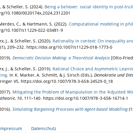
, & Scheller, S. (2024).
Being a believer: social identity in post-trut
.org/10.1080/0020174x.2024.2312201
 Merdes, C., & Hartmann, S. (2022).
Computational modeling in philo
org/10.1007/s11229-022-03481-9
x, J., & Scheller, S. (2020).
Rationality in context: On inequality a
7
(1), 209–232. https://doi.org/10.1007/s11229-018-1773-0
(2019).
Democratic Decision Making: a Theoretical Analysis
[Otto-Fried
x, J., & Scheller, S. (2019).
Rational Choice and Asymmetric Learnin
ling
. In K. Marker, A. Schmitt, & J. Sirsch (Eds.),
Demokratie und Ents
ringer VS. https://doi.org/10.1007/978-3-658-24529-0_18
(2017).
Mitigating the Problem of Manipulation in the ‘Adjusted W
stheorie
,
10
, 111–140. https://doi.org/10.1007/978-3-658-16714-1
(2016).
Simulating Bargaining Processes with Agent-based Modelling
(1
Impressum
Datenschutz