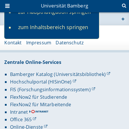
Universität Bamberg
zur Hauptnavigation springen
Sie befinden sich hier:
zum Inhaltsbereich springen
www.uni-bamberg.de
Seite 14363
Kontakt
Impressum
Datenschutz
univis.uni-bamberg.de
fis.uni-bamberg.de
Zentrale Online-Services
Bamberger Katalog (Universitätsbibliothek)
Hochschulportal (HISinOne)
FIS (Forschungsinformationssystem)
FlexNow2 für Studierende
FlexNow2 für Mitarbeitende
Intranet
Office 365
Online-Dienste