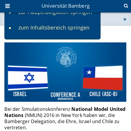
Universität Bamberg
zur Hauptnavigation springen
Sie befinden sich hier:
zum Inhaltsbereich springen
www.uni-bamberg.de
Unsere Länder: Israel und Chile
univis.uni-bamberg.de
fis.uni-bamberg.de
Bei der Simulationskonferenz
National Model United
Nations
(NMUN) 2016 in New York haben wir, die
Bamberger Delegation, die Ehre, Israel und Chile zu
vertreten.