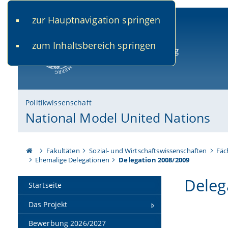
zur Hauptnavigation springen
www.uni-bamberg.de
univis.uni-bamberg.de
fis.u
zum Inhaltsbereich springen
Universität Bamberg
Politikwissenschaft
National Model United Nations
Fakultäten
Sozial- und Wirtschaftswissenschaften
Fäc
Ehemalige Delegationen
Delegation 2008/2009
Deleg
Startseite
Das Projekt
Bewerbung 2026/2027