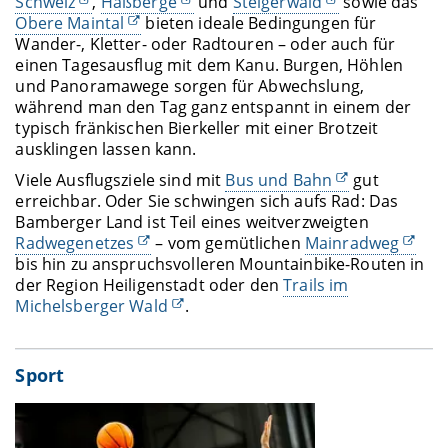
Schweiz
,
Haßberge
und
Steigerwald
sowie das
Obere Maintal
bieten ideale Bedingungen für
Wander-, Kletter- oder Radtouren – oder auch für
einen Tagesausflug mit dem Kanu. Burgen, Höhlen
und Panoramawege sorgen für Abwechslung,
während man den Tag ganz entspannt in einem der
typisch fränkischen Bierkeller mit einer Brotzeit
ausklingen lassen kann.
Viele Ausflugsziele sind mit
Bus und Bahn
gut
erreichbar. Oder Sie schwingen sich aufs Rad: Das
Bamberger Land ist Teil eines weitverzweigten
Radwegenetzes
– vom gemütlichen
Mainradweg
bis hin zu anspruchsvolleren Mountainbike-Routen in
der Region Heiligenstadt oder den
Trails im
Michelsberger Wald
.
Sport