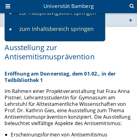
Universität Bamberg
zur Hauptnavigation springen
Sie befinden sich hier:
zum Inhaltsbereich springen
www.uni-bamberg.de
17.01.2024
Ausstellung zur
univis.uni-bamberg.de
Antisemitismusprävention
fis.uni-bamberg.de
Eröffnung am Donnerstag, dem 01.02., in der
Teilbibliothek 1
Im Rahmen einer Projektveranstaltung hat Frau Anna
Pistner, Lehramtsstudentin für Gymnasium am
Lehrstuhl für Alttestamentliche Wissenschaften von
Prof. Dr. Kathrin Gies, eine Ausstellung zum Thema
Antisemitismusprävention konzipiert. Die Ausstellung
beleuchtet vielfältige Aspekte des Antisemitismus:
Erscheinungsformen von Antisemitismus