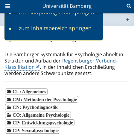
Universität Bamberg
zur Hauptnavigation springen
Sie befinden sich hier:
zum Inhaltsbereich springen
www.uni-bamberg.de
Systematik Psychologie
univis.uni-bamberg.de
Die Bamberger Systematik für Psychologie ähnelt in
Struktur und Aufbau der
Regensburger Verbund-
fis.uni-bamberg.de
Klassifikation
. In der inhaltlichen Erschließung
werden andere Schwerpunkte gesetzt.