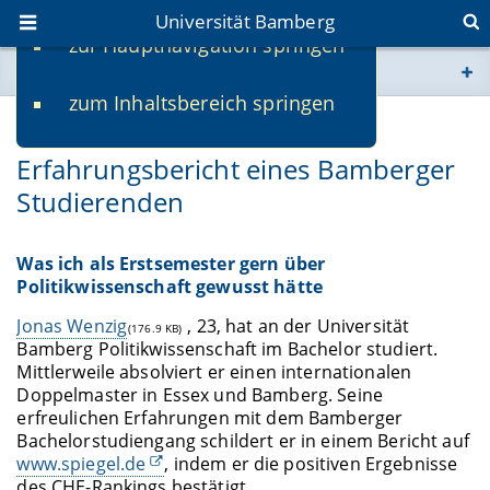
Universität Bamberg
zur Hauptnavigation springen
Sie befinden sich hier:
zum Inhaltsbereich springen
www.uni-bamberg.de
10.05.2021
Erfahrungsbericht eines Bamberger
univis.uni-bamberg.de
Studierenden
fis.uni-bamberg.de
Was ich als Erstsemester gern über
Politikwissenschaft gewusst hätte
Jonas Wenzig
, 23, hat an der Universität
(176.9 KB)
Bamberg Politikwissenschaft im Bachelor studiert.
Mittlerweile absolviert er einen internationalen
Doppelmaster in Essex und Bamberg. Seine
erfreulichen Erfahrungen mit dem Bamberger
Bachelorstudiengang schildert er in einem Bericht auf
www.spiegel.de
, indem er die positiven Ergebnisse
des CHE-Rankings bestätigt.