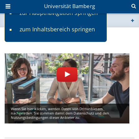
Universität Bamberg
zur Hauptnavigation springen
Sie befinden sich hier:
zum Inhaltsbereich springen
www.uni-bamberg.de
Videos
univis.uni-bamberg.de
fis.uni-bamberg.de
Wenn Sie hier klicken, werden Daten von Drittanbietern
nachgeladen. Sie stimmen damit dem Datenschutz und den
Nutzungsbedingungen dieser Anbieter zu.