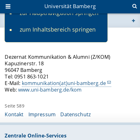
Universität Bamberg
zur Hauptnavigation springen
Sie befinden sich hier:
zum Inhaltsbereich springen
www.uni-bamberg.de
Kontakt
univis.uni-bamberg.de
Dezernat Kommunikation & Alumni (Z/KOM)
Kapuzinerstr. 18
fis.uni-bamberg.de
96047 Bamberg
Tel: 0951 863-1021
E-Mail:
kommunikation(at)uni-bamberg.de
Web:
www.uni-bamberg.de/kom
Seite 589
Kontakt
Impressum
Datenschutz
Zentrale Online-Services