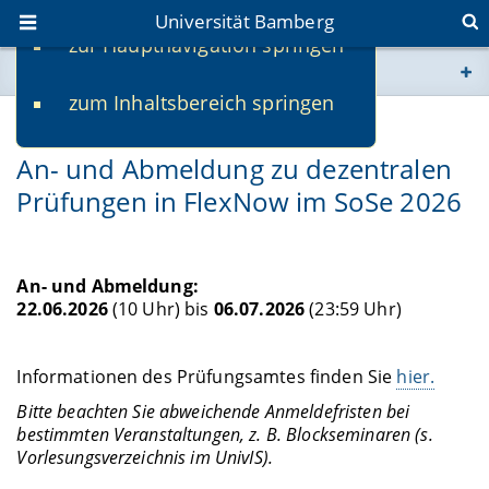
Universität Bamberg
zur Hauptnavigation springen
Sie befinden sich hier:
zum Inhaltsbereich springen
www.uni-bamberg.de
22.04.2026
An- und Abmeldung zu dezentralen
univis.uni-bamberg.de
Prüfungen in FlexNow im SoSe 2026
fis.uni-bamberg.de
An- und Abmeldung:
22.06.2026
(10 Uhr) bis
06.07.2026
(23:59 Uhr)
Informationen des Prüfungsamtes finden Sie
hier.
Bitte beachten Sie abweichende Anmeldefristen bei
bestimmten Veranstaltungen, z. B. Blockseminaren (s.
Vorlesungsverzeichnis im UnivIS).