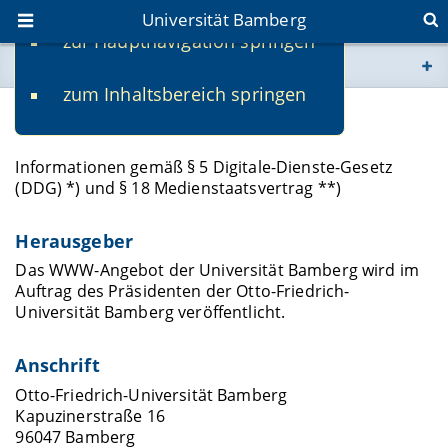
Universität Bamberg
zur Hauptnavigation springen
Sie befinden sich hier:
zum Inhaltsbereich springen
www.uni-bamberg.de
Impressum
univis.uni-bamberg.de
Informationen gemäß § 5 Digitale-Dienste-Gesetz
(DDG) *) und § 18 Medienstaatsvertrag **)
fis.uni-bamberg.de
Herausgeber
Das WWW-Angebot der Universität Bamberg wird im
Auftrag des Präsidenten der Otto-Friedrich-
Universität Bamberg veröffentlicht.
Anschrift
Otto-Friedrich-Universität Bamberg
Kapuzinerstraße 16
96047 Bamberg