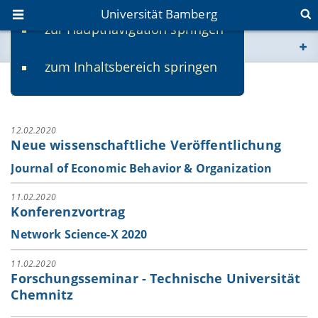
Universität Bamberg
zur Hauptnavigation springen
Sie befinden sich hier:
zum Inhaltsbereich springen
www.uni-bamberg.de
News-Archiv
univis.uni-bamberg.de
12.02.2020
Neue wissenschaftliche Veröffentlichung
fis.uni-bamberg.de
Journal of Economic Behavior & Organization
11.02.2020
Konferenzvortrag
Network Science-X 2020
11.02.2020
Forschungsseminar - Technische Universität
Chemnitz