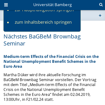
Universität Bamberg
zur Hauptnavigation springen
Sie befinden sich hier:
zum Inhaltsbereich springen
www.uni-bamberg.de
15.03.2019
Nächstes BaGBeM Brownbag
univis.uni-bamberg.de
Seminar
fis.uni-bamberg.de
Medium-term Effects of the Financial Crisis on the
National Unemployment Benefit Schemes in the
Euro Area
Martha Düker wird ihre aktuelle Forschung im
BaGBeM Brownbag Seminar vorstellen. Der Vortrag
mit dem Titel „
Medium-term Effects of the Financial
Crisis on
the National Unemployment Benefit
Schemes in the Euro Area
” findet am 02.04.2019,
13:00Uhr, in F21/02.24 statt.