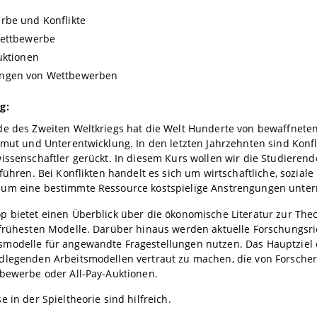
rbe und Konflikte
Wettbewerbe
uktionen
ngen von Wettbewerben
g:
e des Zweiten Weltkriegs hat die Welt Hunderte von bewaffneten K
rmut und Unterentwicklung. In den letzten Jahrzehnten sind Konf
issenschaftler gerückt. In diesem Kurs wollen wir die Studieren
nführen. Bei Konflikten handelt es sich um wirtschaftliche, sozial
um eine bestimmte Ressource kostspielige Anstrengungen unte
p bietet einen Überblick über die ökonomische Literatur zur The
frühesten Modelle. Darüber hinaus werden aktuelle Forschungsric
modelle für angewandte Fragestellungen nutzen. Das Hauptziel 
dlegenden Arbeitsmodellen vertraut zu machen, die von Forsch
tbewerbe oder All-Pay-Auktionen.
e in der Spieltheorie sind hilfreich.