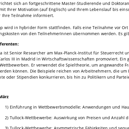
richtet sich an fortgeschrittene Master-Studierende und Doktoran
mit Ihrer Motivation (auf Englisch) und Ihrem Lebenslauf bis eins
 Ihre Teilnahme informiert.
 wird in hybrider Form stattfinden. Falls eine Teilnahme vor Ort
ngskosten von den TeilnehmerInnen übernommen werden. Es gibt 
ferenten:
 ist Senior Researcher am Max-Planck-Institut für Steuerrecht 
Carlos III in Madrid in Wirtschaftswissenschaften promoviert. Ein
 Wettbewerben. Er verwendet die Spieltheorie, um angewandte Fr
werden können. Die Beispiele reichen von Arbeitnehmern, die um 
te oder Stipendien konkurrieren, bis hin zu Politikern und Parte
 März
 1) Einführung in Wettbewerbsmodelle: Anwendungen und Hau
 2) Tullock-Wettbewerbe: Auswirkung von Preisen und Anzahl d
 3) Tullock-Wettbewerbe: Asymmetrische Fähigkeiten und seque