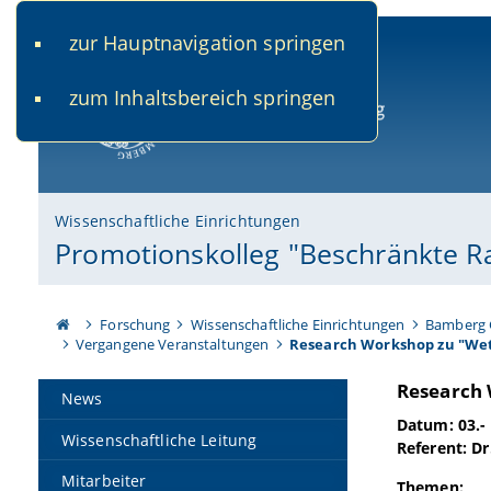
zur Hauptnavigation springen
www.uni-bamberg.de
univis.uni-bamberg.de
fis.u
zum Inhaltsbereich springen
Universität Bamberg
Wissenschaftliche Einrichtungen
Promotionskolleg "Beschränkte Ra
Forschung
Wissenschaftliche Einrichtungen
Bamberg 
Vergangene Veranstaltungen
Research Workshop zu "We
Research 
News
Datum: 03.-
Wissenschaftliche Leitung
Referent: D
Mitarbeiter
Themen: