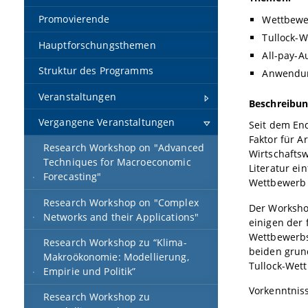
Promovierende
Wettbewe
Tullock-
Hauptforschungsthemen
All-pay-A
Struktur des Programms
Anwendu
Veranstaltungen
Beschreibun
Vergangene Veranstaltungen
Seit dem End
Faktor für A
Research Workshop on "Advanced
Wirtschaftsw
Techniques for Macroeconomic
Literatur ei
Forecasting"
Wettbewerb 
Research Workshop on "Complex
Der Worksho
Networks and their Applications"
einigen der 
Wettbewerbs
Research Workshop zu “Klima-
beiden grun
Makroökonomie: Modellierung,
Tullock-Wet
Empirie und Politik”
Vorkenntniss
Research Workshop zu