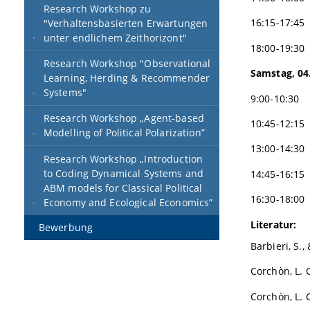
Research Workshop zu
16:15-17:45
"Verhaltensbasierten Erwartungen
unter endlichem Zeithorizont"
18:00-19:30
Research Workshop "Observational
Samstag, 04
Learning, Herding & Recommender
Systems"
9:00-10:30 6
Research Workshop „Agent-based
10:45-12:15 
Modelling of Political Polarization”
13:00-14:30
Research Workshop „Introduction
to Coding Dynamical Systems and
14:45-16:15
ABM models for Classical Political
16:30-18:00
Economy and Ecological Economics”
Literatur:
Bewerbung
Barbieri, S.,
Corchòn, L. 
Corchòn, L. 