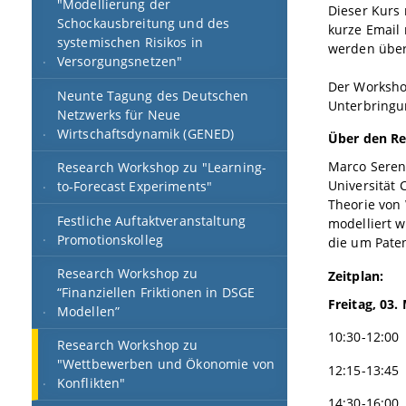
"Modellierung der
Dieser Kurs 
Schockausbreitung und des
kurze Email 
systemischen Risikos in
werden über
Versorgungsnetzen"
Der Workshop
Neunte Tagung des Deutschen
Unterbringu
Netzwerks für Neue
Wirtschaftsdynamik (GENED)
Über den Re
Marco Serena
Research Workshop zu "Learning-
Universität 
to-Forecast Experiments"
Theorie von
Festliche Auftaktveranstaltung
modelliert 
Promotionskolleg
die um Paten
Research Workshop zu
Zeitplan:
“Finanziellen Friktionen in DSGE
Freitag, 03.
Modellen”
10:30-12:00
Research Workshop zu
"Wettbewerben und Ökonomie von
12:15-13:45
Konflikten"
14:30-16:00