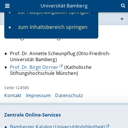
Universität Bamberg
zur Hauptnavigation springen
Sie befinden sich hier:
zum Inhaltsbereich springen
www.uni-bamberg.de
Kollegiale Leitung
univis.uni-bamberg.de
Prof. Dr. Annette Scheunpflug (Otto-Friedrich-
Universität Bamberg)
fis.uni-bamberg.de
Prof. Dr. Birgit Dorner
(Katholische
Stiftungshochschule München)
Seite 124585
Kontakt
Impressum
Datenschutz
Zentrale Online-Services
Bamberger Katalog (Universitätsbibliothek)