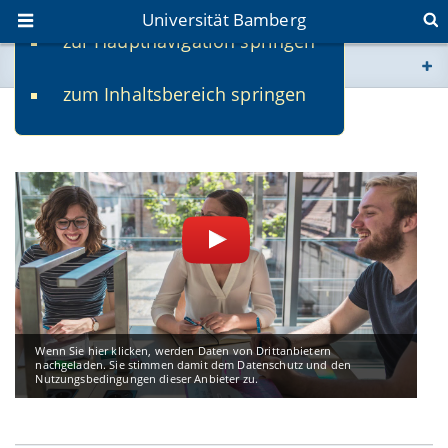
Universität Bamberg
zur Hauptnavigation springen
Sie befinden sich hier:
zum Inhaltsbereich springen
www.uni-bamberg.de
Videos
univis.uni-bamberg.de
fis.uni-bamberg.de
Wenn Sie hier klicken, werden Daten von Drittanbietern
nachgeladen. Sie stimmen damit dem Datenschutz und den
Nutzungsbedingungen dieser Anbieter zu.