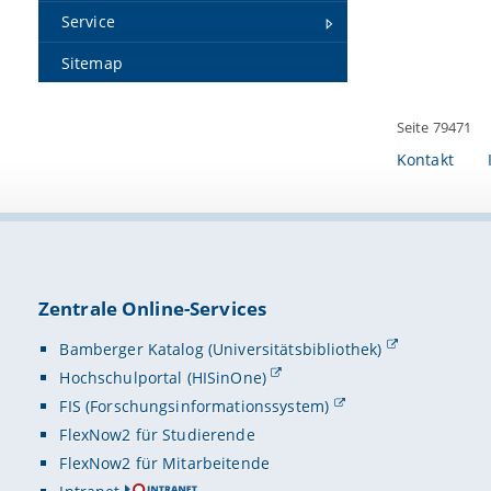
Service
Unterhalt
1992 – 20
Technisch
Sitemap
Zeitschr
Seite 79471
Politisch
& Kommuni
Kontakt
Empathie 
(gemeinsa
TDU-Unter
Kommunika
Zentrale Online-Services
Musik für 
Bamberger Katalog (Universitätsbibliothek)
»Was ich 
Hochschulportal (HISinOne)
und Ferns
FIS (Forschungsinformationssystem)
FlexNow2 für Studierende
Beiträg
FlexNow2 für Mitarbeitende