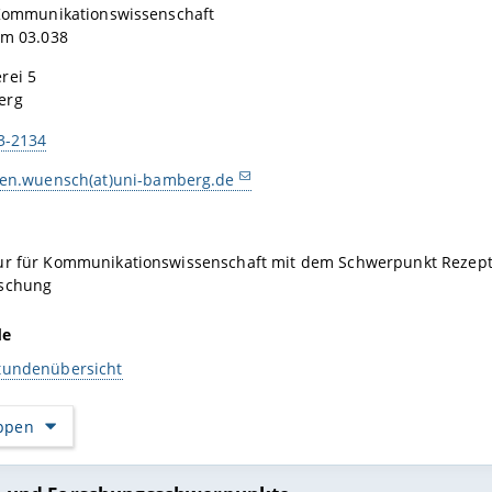
r Kommunikationswissenschaft
aum 03.038
rei 5
erg
3-2134
ten.wuensch(at)uni-bamberg.de
ur für Kommunikationswissenschaft mit dem Schwerpunkt Rezept
rschung
de
tundenübersicht
appen