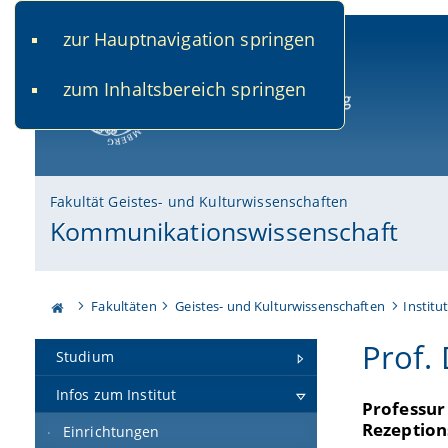
zur Hauptnavigation springen
www.uni-bamberg.de
univis.uni-bamberg.de
fis.u
zum Inhaltsbereich springen
Universität Bamberg
Fakultät Geistes- und Kulturwissenschaften
Kommunikationswissenschaft
Fakultäten
Geistes- und Kulturwissenschaften
Institu
Prof.
Studium
Infos zum Institut
Professur
Rezeption
Einrichtungen