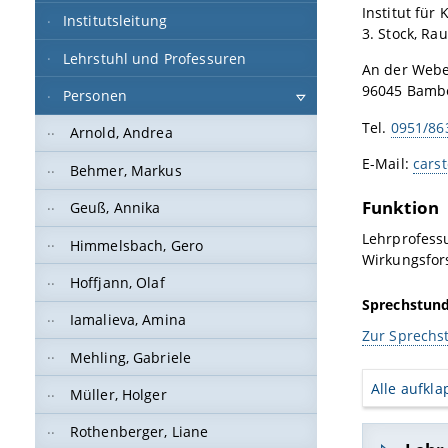
Institut fü
Institutsleitung
3. Stock, R
Lehrstuhl und Professuren
An der Webe
96045 Bamb
Personen
Tel.
0951/86
Arnold, Andrea
E-Mail:
cars
Behmer, Markus
Funktion
Geuß, Annika
Lehrprofess
Himmelsbach, Gero
Wirkungsfo
Hoffjann, Olaf
Sprechstun
Iamalieva, Amina
Zur Sprechs
Mehling, Gabriele
Alle aufkl
Müller, Holger
Rothenberger, Liane