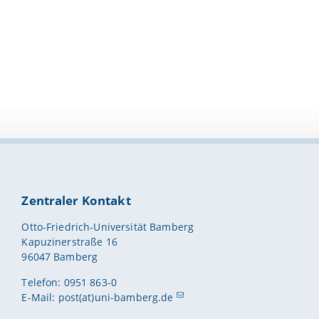
 Philosophie und Wirtschaftswissenschaft an der
ur Wirkung der Fernsehserie »Lindenstraße«. In: Medien
ordula Nitsch und Christiane Eilders)
ich. In: Publizistik (54). S. 191 — 215. (2009)
nterhaltungserleben. In: Medien &
rner Früh und Pascal Klopp)
Zentraler Kontakt
chen Universität Dresden (50). S. 40 — 46.
Otto-Friedrich-Universität Bamberg
chung aus schematheoretischer Perspektive. In: Rundfunk
Kapuzinerstraße 16
Volker Gehrau)
96047 Bamberg
Telefon: 0951 863-0
E-Mail:
post(at)uni-bamberg.de