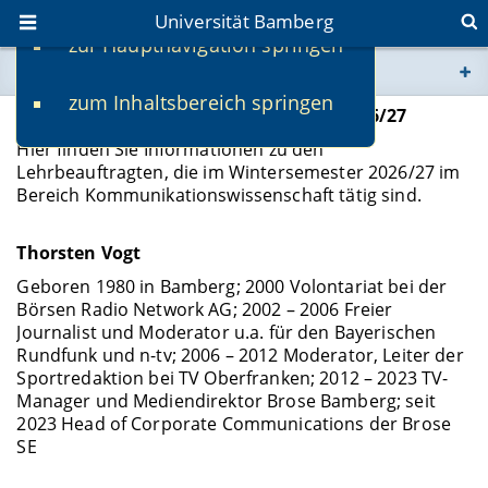
Universität Bamberg
zur Hauptnavigation springen
Sie befinden sich hier:
zum Inhaltsbereich springen
www.uni-bamberg.de
Lehrbeauftragte im Wintersemester 2026/27
Hier finden Sie Informationen zu den
univis.uni-bamberg.de
Lehrbeauftragten, die im Wintersemester 2026/27 im
Bereich Kommunikationswissenschaft tätig sind.
fis.uni-bamberg.de
Thorsten Vogt
Geboren 1980 in Bamberg; 2000 Volontariat bei der
Börsen Radio Network AG; 2002 – 2006 Freier
Journalist und Moderator u.a. für den Bayerischen
Rundfunk und n-tv; 2006 – 2012 Moderator, Leiter der
Sportredaktion bei TV Oberfranken; 2012 – 2023 TV-
Manager und Mediendirektor Brose Bamberg; seit
2023 Head of Corporate Communications der Brose
SE