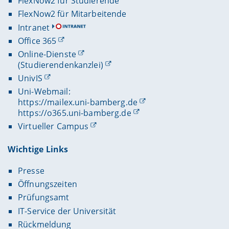
FlexNow2 für Studierende
FlexNow2 für Mitarbeitende
Intranet
Office 365
Online-Dienste
(Studierendenkanzlei)
UnivIS
Uni-Webmail:
https://mailex.uni-bamberg.de
https://o365.uni-bamberg.de
Virtueller Campus
Wichtige Links
Presse
Öffnungszeiten
Prüfungsamt
IT-Service der Universität
Rückmeldung