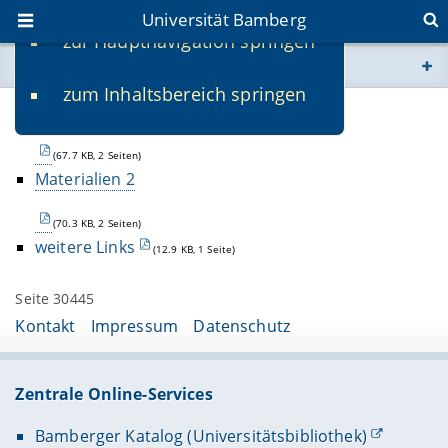
Universität Bamberg
zur Hauptnavigation springen
Sie befinden sich hier:
zum Inhaltsbereich springen
www.uni-bamberg.de
Materialien 1
univis.uni-bamberg.de
(67.7 KB, 2 Seiten)
Materialien 2
fis.uni-bamberg.de
(70.3 KB, 2 Seiten)
weitere Links
(12.9 KB, 1 Seite)
Seite 30445
Kontakt
Impressum
Datenschutz
Zentrale Online-Services
Bamberger Katalog (Universitätsbibliothek)