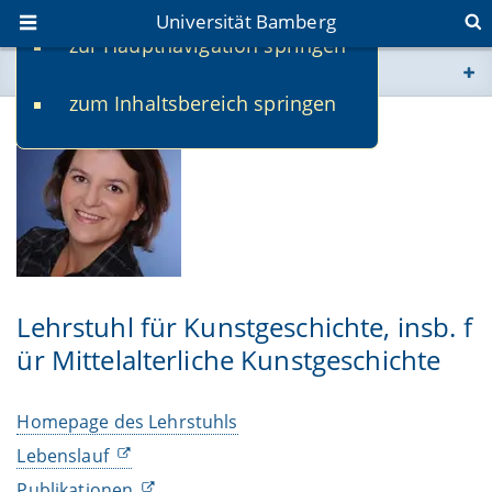
Universität Bamberg
zur Hauptnavigation springen
Sie befinden sich hier:
zum Inhaltsbereich springen
www.uni-bamberg.de
univis.uni-bamberg.de
fis.uni-bamberg.de
Lehrstuhl für Kunstgeschichte, insb. f
ür Mittelalterliche Kunstgeschichte
Homepage des Lehrstuhls
Lebenslauf
Publikationen