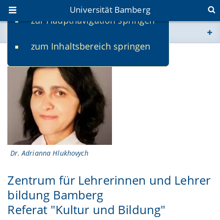
Universität Bamberg
zur Hauptnavigation springen
Sie befinden sich hier:
zum Inhaltsbereich springen
www.uni-bamberg.de
Dr. Adrianna Hlukhovych
univis.uni-bamberg.de
fis.uni-bamberg.de
Dr. Adrianna Hlukhovych
Zentrum für Lehrerinnen und Lehrer
bildung Bamberg
Referat "Kultur und Bildung"