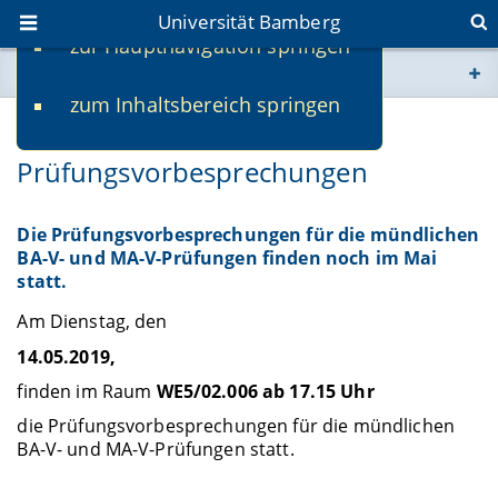
Universität Bamberg
zur Hauptnavigation springen
Sie befinden sich hier:
zum Inhaltsbereich springen
www.uni-bamberg.de
02.05.2019
-
Claudia Seidel
Prüfungsvorbesprechungen
univis.uni-bamberg.de
fis.uni-bamberg.de
Die Prüfungsvorbesprechungen für die mündlichen
BA-V- und MA-V-Prüfungen finden noch im Mai
statt.
Am Dienstag, den
14.05.2019,
finden im Raum
WE5/02.006
ab 17.15 Uhr
die Prüfungsvorbesprechungen für die mündlichen
BA-V- und MA-V-Prüfungen statt.