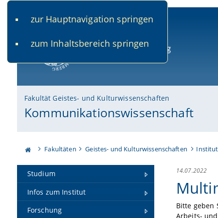
zur Hauptnavigation springen
www.uni-bamberg.de
univis.uni-bamberg.de
fis.u
zum Inhaltsbereich springen
Universität Bamberg
Fakultät Geistes- und Kulturwissenschaften
Kommunikationswissenschaft
Fakultäten
Geistes- und Kulturwissenschaften
Institu
14.07.2022
Studium
Multi
Infos zum Institut
Bitte geben 
Forschung
Arbeits- und