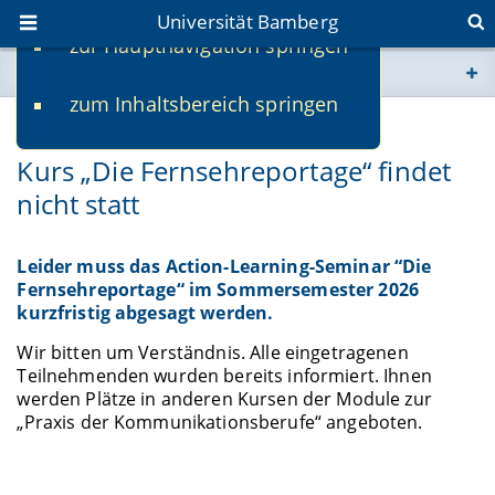
Universität Bamberg
zur Hauptnavigation springen
Sie befinden sich hier:
zum Inhaltsbereich springen
www.uni-bamberg.de
07.04.2026
Kurs „Die Fernsehreportage“ findet
univis.uni-bamberg.de
nicht statt
fis.uni-bamberg.de
Leider muss das Action-Learning-Seminar “Die
Fernsehreportage“ im Sommersemester 2026
kurzfristig abgesagt werden.
Wir bitten um Verständnis. Alle eingetragenen
Teilnehmenden wurden bereits informiert. Ihnen
werden Plätze in anderen Kursen der Module zur
„Praxis der Kommunikationsberufe“ angeboten.