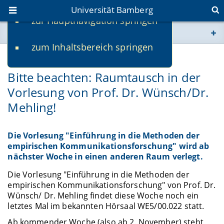
Universität Bamberg
zur Hauptnavigation springen
Sie befinden sich hier:
zum Inhaltsbereich springen
www.uni-bamberg.de
25.10.2017
Bitte beachten: Raumtausch in der
univis.uni-bamberg.de
Vorlesung von Prof. Dr. Wünsch/Dr.
Mehling!
fis.uni-bamberg.de
Die Vorlesung "Einführung in die Methoden der
empirischen Kommunikationsforschung" wird ab
nächster Woche in einen anderen Raum verlegt.
Die Vorlesung "Einführung in die Methoden der
empirischen Kommunikationsforschung" von Prof. Dr.
Wünsch/ Dr. Mehling findet diese Woche noch ein
letztes Mal im bekannten Hörsaal WE5/00.022 statt.
Ab kommender Woche (also ab 2. November) steht