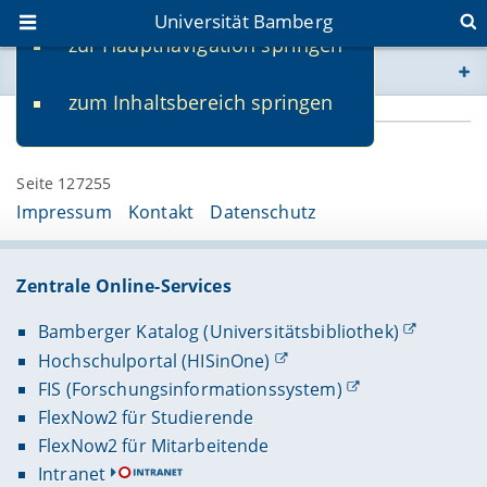
Universität Bamberg
zur Hauptnavigation springen
Sie befinden sich hier:
zum Inhaltsbereich springen
www.uni-bamberg.de
univis.uni-bamberg.de
Seite 127255
Impressum
Kontakt
Datenschutz
fis.uni-bamberg.de
Zentrale Online-Services
Bamberger Katalog (Universitätsbibliothek)
Hochschulportal (HISinOne)
FIS (Forschungsinformationssystem)
FlexNow2 für Studierende
FlexNow2 für Mitarbeitende
Intranet