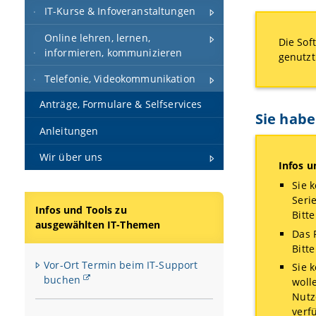
IT-Kurse & Infoveranstaltungen
Online lehren, lernen,
Die Sof
informieren, kommunizieren
genutzt
Telefonie, Videokommunikation
Anträge, Formulare & Selfservices
Sie habe
Anleitungen
Wir über uns
Infos u
Sie 
Seri
Infos und Tools zu
Bitt
ausgewählten IT-Themen
Das 
Bitt
Vor-Ort Termin beim IT-Support
Sie 
buchen
woll
Nutz
verf