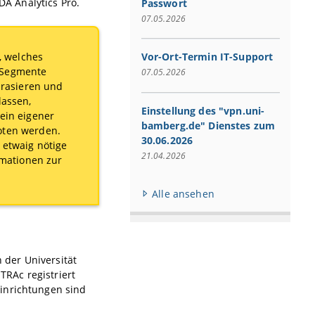
A Analytics Pro.
Passwort
07.05.2026
, welches
Vor-Ort-Termin IT-Support
e Segmente
07.05.2026
rasieren und
lassen,
Einstellung des "vpn.uni-
ein eigener
bamberg.de" Dienstes zum
oten werden.
30.06.2026
 etwaig nötige
21.04.2026
mationen zur
Alle ansehen
der Universität
RAc registriert
inrichtungen sind