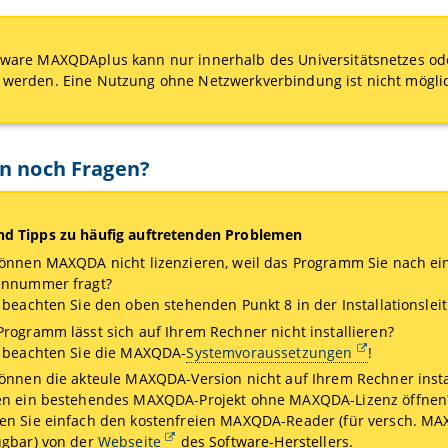
tware MAXQDAplus kann nur innerhalb des Universitätsnetzes od
 werden. Eine Nutzung ohne Netzwerkverbindung ist nicht mögli
n noch Fragen?
nd Tipps zu häufig auftretenden Problemen
können MAXQDA nicht lizenzieren, weil das Programm Sie nach ei
ennummer fragt?
e beachten Sie den oben stehenden Punkt 8 in der Installationslei
Programm lässt sich auf Ihrem Rechner nicht installieren?
e beachten Sie die MAXQDA-
Systemvoraussetzungen
!
können die akteule MAXQDA-Version nicht auf Ihrem Rechner insta
en ein bestehendes MAXQDA-Projekt ohne MAXQDA-Lizenz öffnen
en Sie einfach den kostenfreien MAXQDA-Reader (für versch. M
ügbar) von der
Webseite
des Software-Herstellers.