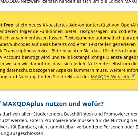
 MAXQDA-Netzwerklizenzen handelt es sich um die Edition MAXQD
st Free
ist ein neues KI-basiertes Add-on (unterstützt von OpenAI)
anderem folgende Funktionen bietet: Textpassagen und codiert
isch zusammenfassen lassen, Textsegmente automatisch paraph
des/Subcodes auf Basis bereits codierter Textstellen generieren 
Transkriptionsservice. Bitte beachten Sie, dass für die Nutzung 
Account benötigt wird und teils kostenpflichtige Dienste angeb
in weisen wir daraufhin, dass sich jede/r Nutzende selbst um die
ng datenschutzbezogener Aspekte kümmern muss. Weitere Infor
rung und Nutzung finden Sie direkt auf der
MAXQDA-Webseite
.
f MAXQDAplus nutzen und wofür?
darf von allen Studierenden, Beschäftigten und Promovierenden 
utzt werden. Extern Promovierende müssen für die Nutzung bei T
niversität Bamberg nicht unmittelbar verbundene Personen oder E
zung ausgeschlossen.