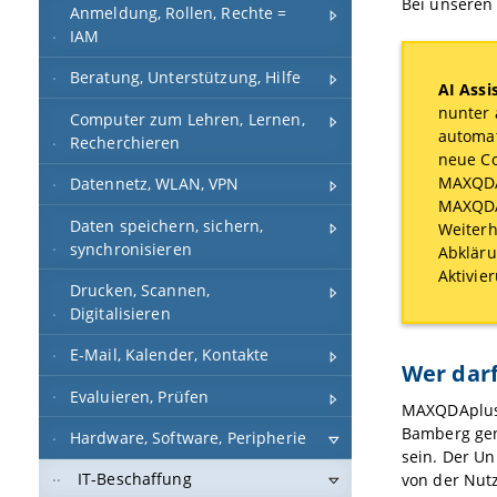
Bei unseren
Anmeldung, Rollen, Rechte =
IAM
Beratung, Unterstützung, Hilfe
AI Assi
nunter 
Computer zum Lehren, Lernen,
automat
Recherchieren
neue Co
MAXQDA 
Datennetz, WLAN, VPN
MAXQDA 
Daten speichern, sichern,
Weiterh
synchronisieren
Abkläru
Aktivie
Drucken, Scannen,
Digitalisieren
E-Mail, Kalender, Kontakte
Wer dar
Evaluieren, Prüfen
MAXQDAplus 
Bamberg gen
Hardware, Software, Peripherie
sein. Der U
IT-Beschaffung
von der Nut