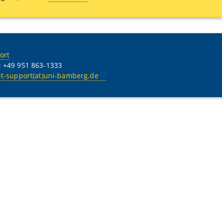
ort
: +49 951 863-1333
it-support(at)uni-bamberg.de