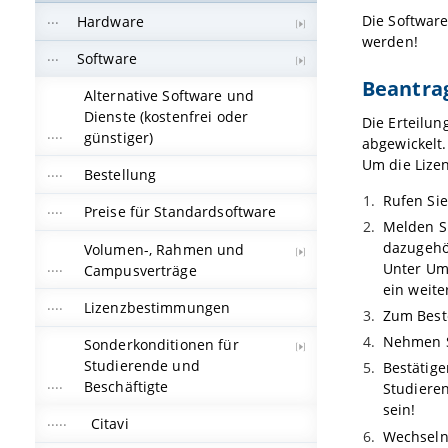
Die Software
Hardware
werden!
Software
Beantra
Alternative Software und
Dienste (kostenfrei oder
Die Erteilun
günstiger)
abgewickelt.
Um die Lizen
Bestellung
Rufen Si
Preise für Standardsoftware
Melden S
dazugehö
Volumen-, Rahmen und
Unter Um
Campusverträge
ein weite
Lizenzbestimmungen
Zum Beste
Nehmen Si
Sonderkonditionen für
Studierende und
Bestätige
Beschäftigte
Studieren
sein!
Citavi
Wechseln 