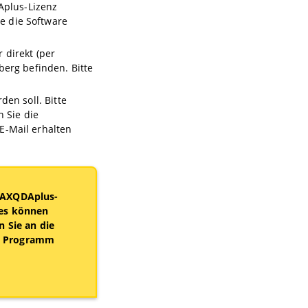
Aplus-Lizenz
e die Software
 direkt (per
erg befinden. Bitte
en soll. Bitte
 Sie die
 E-Mail erhalten
 MAXQDAplus-
 es können
n Sie an die
as Programm