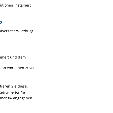
tionen installiert
z
niversität Würzburg
ummer) und dem
enn von Ihnen zuvor
ieren Sie diese.
oftware ist für
immer 0€ angegeben