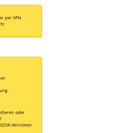
er per VPN
ch!
ner
tung.
llieren oder
?
AXQDA-Versionen