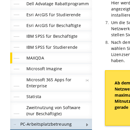
Hier wer
Dell Advatage Rabattprogramm
angezeigt
Esri ArcGIS für Studierende
installier
Um die So
Esri ArcGIS für Beschäftigte
Netzwerk
stellen S
IBM SPSS für Beschäftigte
Nach dem 
IBM SPSS für Studierende
wählen Si
Lizenzser
MAXQDA
haben.
Microsoft Imagine
Microsoft 365 Apps for
Ab dem 
Enterprise
Netzwer
maximal
Statista
Mitnut
gerade 
Zweitnutzung von Software
(nur Beschäftigte)
PC-Arbeitsplatzbetreuung