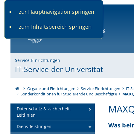
zur Hauptnavigation springen
www.uni-bamberg.de
univis.uni-bamberg.de
fis.u
zum Inhaltsbereich springen
Universität Bamberg
Service-Einrichtungen
IT-Service der Universität
Organe und Einrichtungen
Service-Einrichtungen
IT-S
Sonderkonditionen für Studierende und Beschäftigte
MAX
MAXQD
Datenschutz & -sicherheit,
Leitlinien
Was bei
Dienstleistungen