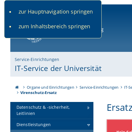
zur Hauptnavigation springen
www.uni-bamberg.de
univis.uni-bamberg.de
fis.u
zum Inhaltsbereich springen
Universität Bamberg
Service-Einrichtungen
IT-Service der Universität
Organe und Einrichtungen
Service-Einrichtungen
IT-S
Virenschutz-Ersatz
Ersat
Datenschutz & -sicherheit,
Leitlinien
Dienstleistungen