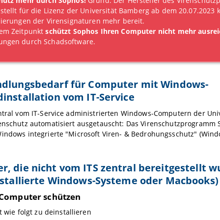
chutz mehr durch Sophos!
Grund: Der Hersteller des Virenschut
stellt für die Lizenz der Universität Bamberg ab dem 20.07.2023 
sierungen der Virensignaturen mehr bereit.
sem Zeitpunkt
schützt Sophos Ihren Computer nicht mehr ausre
ungen durch Schadsoftware.
ndlungsbedarf für Computer mit Windows-
installation vom IT-Service
entral vom IT-Service administrierten Windows-Computern der Uni
renschutz automatisiert ausgetauscht: Das Virenschutzprogramm 
Windows integrierte "Microsoft Viren- & Bedrohungsschutz" (Win
, die nicht vom ITS zentral bereitgestellt w
nstallierte Windows-Systeme oder Macbooks)
Computer schützen
 wie folgt zu deinstallieren