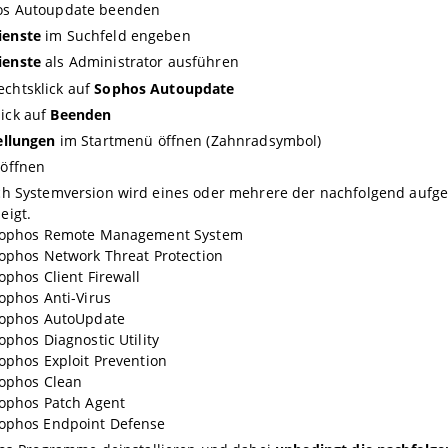
os Autoupdate beenden
ienste
im Suchfeld engeben
ienste
als Administrator ausführen
echtsklick auf
Sophos Autoupdate
lick auf
Beenden
ellungen
im Startmenü öffnen (Zahnradsymbol)
öffnen
ch Systemversion wird eines oder mehrere der nachfolgend aufg
eigt.
ophos Remote Management System
phos Network Threat Protection
phos Client Firewall
phos Anti-Virus
ophos AutoUpdate
phos Diagnostic Utility
phos Exploit Prevention
ophos Clean
phos Patch Agent
ophos Endpoint Defense