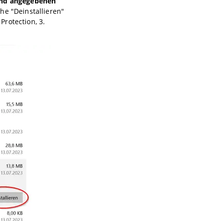
end angegebenen
he "Deinstallieren"
rotection, 3.