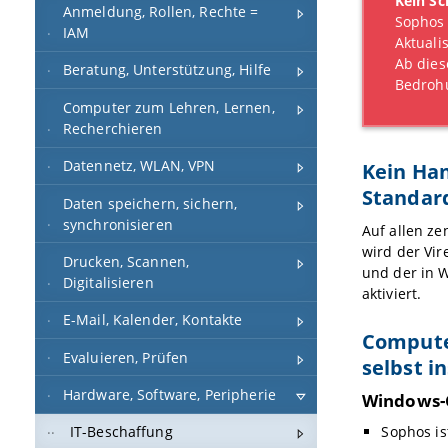
Kein S
Anmeldung, Rollen, Rechte =
Sophos 
IAM
Aktuali
Ab die
Beratung, Unterstützung, Hilfe
Bedroh
Computer zum Lehren, Lernen,
Recherchieren
Datennetz, WLAN, VPN
Kein Ha
Standard
Daten speichern, sichern,
synchronisieren
Auf allen z
wird der Vi
Drucken, Scannen,
und der in 
Digitalisieren
aktiviert.
E-Mail, Kalender, Kontakte
Computer
Evaluieren, Prüfen
selbst i
Hardware, Software, Peripherie
Windows-
Sophos ist
IT-Beschaffung