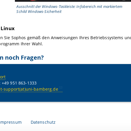
Ausschnitt der Windows-Taskleiste: Infobereich mit markiertem
Schild Windows-Sicherheit
 Linux
en Sie Sophos gemäß den Anweisungen Ihres Betriebssystems und 
programm Ihrer Wahl.
n noch Fragen?
ort
: +49 951 863-1333
it-support(at)uni-bamberg.de
Impressum
Datenschutz