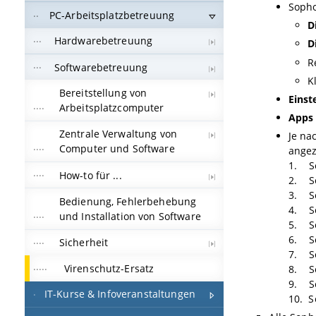
Soph
PC-Arbeitsplatzbetreuung
D
Hardwarebetreuung
D
R
Softwarebetreuung
K
Bereitstellung von
Einst
Arbeitsplatzcomputer
Apps
Zentrale Verwaltung von
Je na
Computer und Software
angez
1. S
How-to für ...
2. So
3. So
Bedienung, Fehlerbehebung
4. So
und Installation von Software
5. S
6. So
Sicherheit
7. So
Virenschutz-Ersatz
8. S
9. So
IT-Kurse & Infoveranstaltungen
10. S