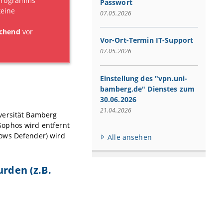
zprogramms
Passwort
keine
07.05.2026
ichend
vor
Vor-Ort-Termin IT-Support
07.05.2026
Einstellung des "vpn.uni-
bamberg.de" Dienstes zum
30.06.2026
21.04.2026
versität Bamberg
Sophos wird entfernt
dows Defender) wird
Alle ansehen
urden (z.B.