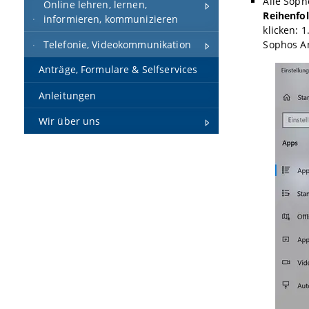
Alle Sop
Online lehren, lernen,
Reihenfo
informieren, kommunizieren
klicken: 
Telefonie, Videokommunikation
Sophos An
Anträge, Formulare & Selfservices
Anleitungen
Wir über uns