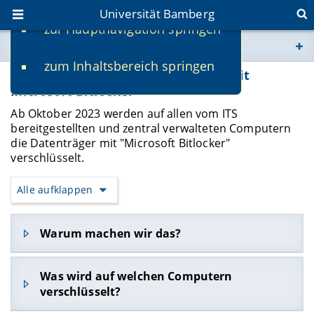
Universität Bamberg
zur Hauptnavigation springen
Sie befinden sich hier:
zum Inhaltsbereich springen
www.uni-bamberg.de
Verschlüsselung der Datenträger mit
Microsoft Bitlocker
univis.uni-bamberg.de
Ab Oktober 2023 werden auf allen vom ITS
bereitgestellten und zentral verwalteten Computern
die Datenträger mit "Microsoft Bitlocker"
fis.uni-bamberg.de
verschlüsselt.
Alle aufklappen
Warum machen wir das?
Wenn Ihr Computer in falsche Hände gerät
Was wird auf welchen Computern
(verloren, gestohlen etc.), kann er zunächst ohne
verschlüsselt?
Zugangsdaten (Benutzernamen und Kennwort)