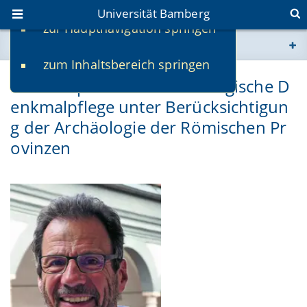
Universität Bamberg
zur Hauptnavigation springen
Sie befinden sich hier:
zum Inhaltsbereich springen
www.uni-bamberg.de
Honorarprofessur Archäologische D
enkmalpflege unter Berücksichtigun
univis.uni-bamberg.de
g der Archäologie der Römischen Pr
fis.uni-bamberg.de
ovinzen