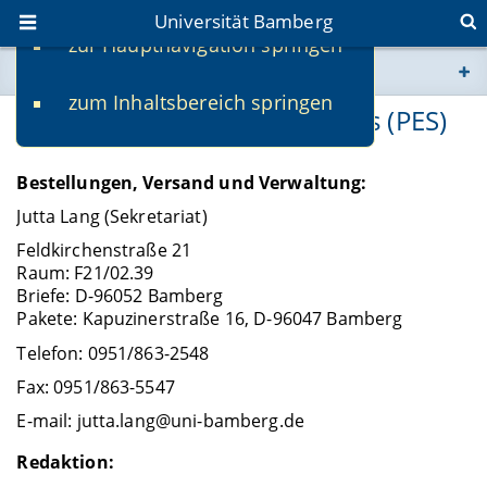
Universität Bamberg
zur Hauptnavigation springen
Sie befinden sich hier:
zum Inhaltsbereich springen
www.uni-bamberg.de
BERG Public Economics Series (PES)
univis.uni-bamberg.de
Bestellungen, Versand und Verwaltung:
Jutta Lang (Sekretariat)
fis.uni-bamberg.de
Feldkirchenstraße 21
Raum: F21/02.39
Briefe: D-96052 Bamberg
Pakete: Kapuzinerstraße 16, D-96047 Bamberg
Telefon: 0951/863-2548
Fax: 0951/863-5547
E-mail: jutta.lang@uni-bamberg.de
Redaktion: