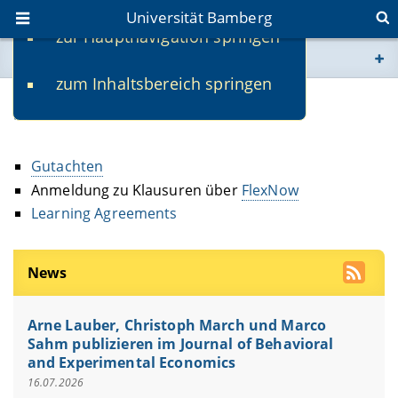
Universität Bamberg
zur Hauptnavigation springen
Sie befinden sich hier:
zum Inhaltsbereich springen
www.uni-bamberg.de
Service
univis.uni-bamberg.de
Gutachten
fis.uni-bamberg.de
Anmeldung zu Klausuren über
FlexNow
Learning Agreements
News
Arne Lauber, Christoph March und Marco
Sahm publizieren im Journal of Behavioral
and Experimental Economics
16.07.2026