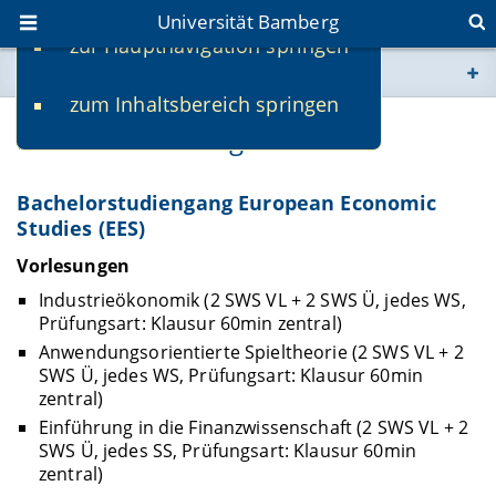
Universität Bamberg
zur Hauptnavigation springen
Sie befinden sich hier:
zum Inhaltsbereich springen
www.uni-bamberg.de
Lehrveranstaltungen
univis.uni-bamberg.de
Bachelorstudiengang European Economic
Studies (EES)
fis.uni-bamberg.de
Vorlesungen
Industrieökonomik (2 SWS VL + 2 SWS Ü, jedes WS,
Prüfungsart: Klausur 60min zentral)
Anwendungsorientierte Spieltheorie (2 SWS VL + 2
SWS Ü, jedes WS, Prüfungsart: Klausur 60min
zentral)
Einführung in die Finanzwissenschaft (2 SWS VL + 2
SWS Ü, jedes SS, Prüfungsart: Klausur 60min
zentral)